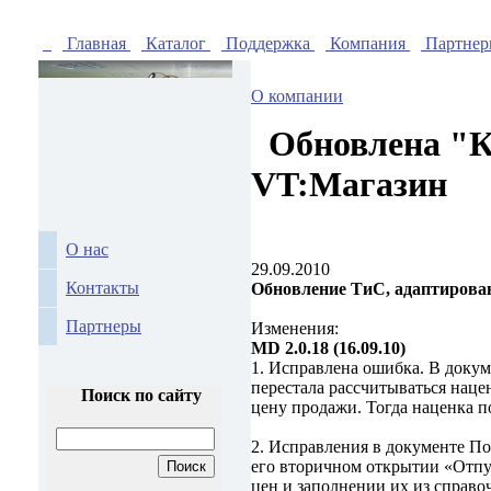
Главная
Каталог
Поддержка
Компания
Партне
О компании
Обновлена "Ко
VT:Магазин
О нас
29.09.2010
Контакты
Обновление ТиС, адаптирова
Партнеры
Изменения:
MD 2.0.18 (16.09.10)
1. Исправлена ошибка. В докум
перестала рассчитываться наце
Поиск по сайту
цену продажи. Тогда наценка п
2. Исправления в документе П
его вторичном открытии «Отпу
цен и заполнении их из справо