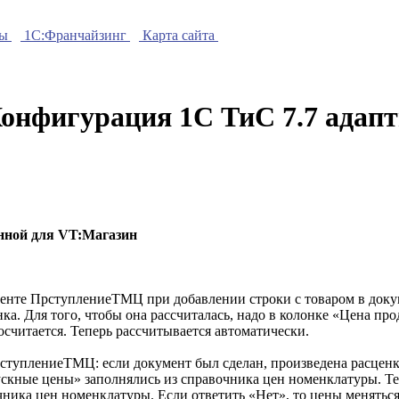
ры
1C:Франчайзинг
Карта сайта
нфигурация 1С ТиС 7.7 адапт
нной для VT:Магазин
енте ПрступлениеТМЦ при добавлении строки с товаром в докум
нка. Для того, чтобы она рассчиталась, надо в колонке «Цена пр
осчитается. Теперь рассчитывается автоматически.
оступлениеТМЦ: если документ был сделан, произведена расценк
скные цены» заполнялись из справочника цен номенклатуры. Те
чника цен номенклатуры. Если ответить «Нет», то цены меняться