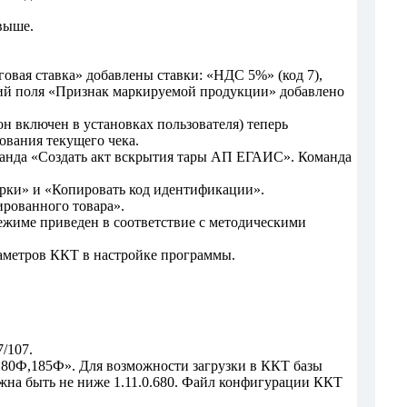
выше.
говая ставка» добавлены ставки: «НДС 5%» (код 7),
чений поля «Признак маркируемой продукции» добавлено
н включен в установках пользователя) теперь
ования текущего чека.
манда «Создать акт вскрытия тары АП ЕГАИС». Команда
рки» и «Копировать код идентификации».
ированного товара».
жиме приведен в соответствие с методическими
раметров ККТ в настройке программы.
/107.
180Ф,185Ф». Для возможности загрузки в ККТ базы
на быть не ниже 1.11.0.680. Файл конфигурации ККТ