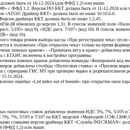
олжен быть от 16-12-2024 (для ФФД 1.2) или выше.
Ф» с ФФД 1.2. Версия ПО ККТ должна быть от 11-12-2024 или 
я «АТОЛ: Драйвер ККТ» должна быть не ниже 10.10.6.0.
ерсия драйвера ККТ должна быть не ниже 1.2.45.
ile.dll обновлен до версии 1.31. В список значений поля «Нало
асч. 5/105» (код 9), «НДС расч. 7/107» (код 10). В список зна
ДК» (код 16).
ого товара режим выбора кассы «При регистрации чека» (если о
ется в положение «При открытии чека» только на время формир
чник пивных кранов» - «Привязать кегу к крану» добавлена ко
ота с ЕГАИС включена в настройке программы.
вочника пивных кранов добавлены команды «Копировать код ма
оваров добавлены столбцы «Налоговая ставка» и «Признак марк
 с серверами ГИС МТ при проверке марки в разрешительном ре
15.11.2024.
ление ошибки «List index out of bounds» при открытии окна па
ых налоговых ставок добавлены значения НДС 5%, 7%, 5/105 и 7
 5%, 7%, 5/105 и 7/107 на ККТ моделей «Меркурий-115Ф,130Ф,
овыми ставками версия драйвера ККТ «Служба INECRMAN» долж
4 (ФФД 1.2) или выше.