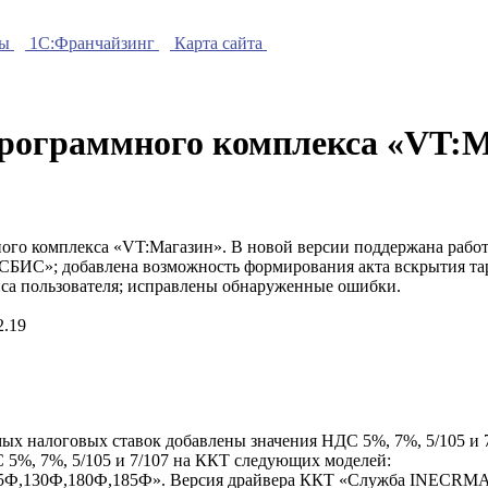
ры
1C:Франчайзинг
Карта сайта
рограммного комплекса «VT:М
го комплекса «VT:Магазин». В новой версии поддержана работа
БИС»; добавлена возможность формирования акта вскрытия тар
са пользователя; исправлены обнаруженные ошибки.
2.19
ых налоговых ставок добавлены значения НДС 5%, 7%, 5/105 и 7
 5%, 7%, 5/105 и 7/107 на ККТ следующих моделей:
Ф,130Ф,180Ф,185Ф». Версия драйвера ККТ «Служба INECRMAN»