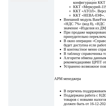
конфигурации ККТ д
ККТ «Меркурий-119
ККТ «АТОЛ». Верси
ККТ «НЕВА-03Ф». В
Внешний модуль BaseFromF
«НДС 7%» (код 8), «НДС р
значение «Изделия из ДМ
При продаже маркированн
принудительно переключа
В окно операции «Справо
будет доступна если раб
В контекстное меню спра
В таблицу справочника т
Алгоритм обмена данными
рекомендациями ЦРПТ от 
Устранено возможное появ
АРМ менеджера
В перечень поддерживаем
Поддержана работа с НДС
товаров с новыми налог
должен быть от 16-12-202