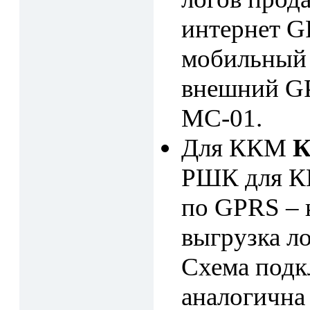
интернет G
мобильный 
внешний G
МС-01.
Для ККМ
К
РШК для К
по GPRS – к
выгрузка л
Схема подк
аналогична