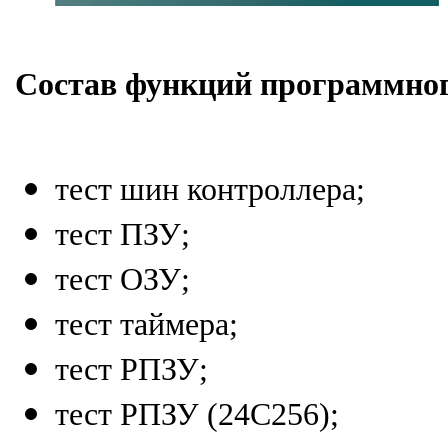
Состав функций программног
тест шин контроллера
;
тест ПЗУ
;
тест ОЗУ
;
тест таймера
;
тест РПЗУ
;
тест РПЗУ (24С256)
;