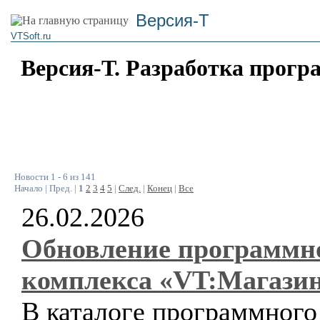
Версия-Т
VTSoft.ru
Версия-Т. Разработка прогр
Новости 1 - 6 из 141
Начало | Пред. |
1
2
3
4
5
|
След.
|
Конец
|
Все
26.02.2026
Обновление программн
комплекса «VT:Магази
В каталоге программного