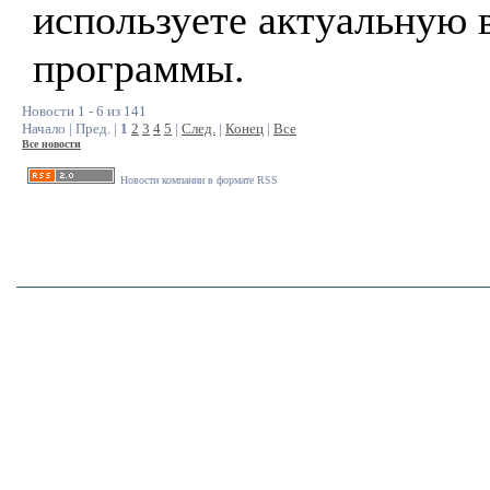
используете актуальную 
программы.
Новости 1 - 6 из 141
Начало | Пред. |
1
2
3
4
5
|
След.
|
Конец
|
Все
Все новости
Новости компании в формате RSS