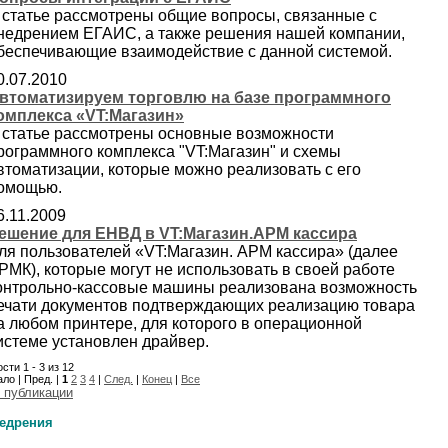
 статье рассмотрены общие вопросы, связанные с
недрением ЕГАИС, а также решения нашей компании,
беспечивающие взаимодействие с данной системой.
0.07.2010
втоматизируем торговлю на базе программного
омплекса «VT:Магазин»
 статье рассмотрены основные возможности
рограммного комплекса "VT:Магазин" и схемы
втоматизации, которые можно реализовать с его
омощью.
6.11.2009
ешение для ЕНВД в VT:Магазин.АРМ кассира
ля пользователей «VT:Магазин. АРМ кассира» (далее
РМК), которые могут не использовать в своей работе
онтрольно-кассовые машины реализована возможность
ечати документов подтверждающих реализацию товара
а любом принтере, для которого в операционной
истеме установлен драйвер.
сти 1 - 3 из 12
ло | Пред. |
1
2
3
4
|
След.
|
Конец
|
Все
 публикации
едрения