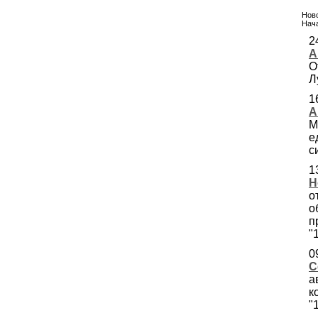
Ново
Нача
2
А
О
Л
1
А
М
е
с
1
Н
о
о
п
"
0
С
а
к
"