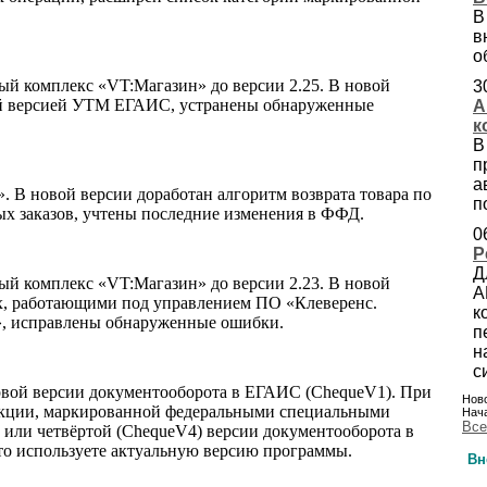
В
в
о
ый комплекс «VT:Магазин» до версии 2.25. В новой
3
ой версией УТМ ЕГАИС, устранены обнаруженные
А
к
В
п
а
 В новой версии доработан алгоритм возврата товара по
п
ых заказов, учтены последние изменения в ФФД.
0
Р
Д
ый комплекс «VT:Магазин» до версии 2.23. В новой
А
х, работающими под управлением ПО «Клеверенс.
к
у», исправлены обнаруженные ошибки.
п
н
с
рвой версии документооборота в ЕГАИС (ChequeV1). При
Ново
дукции, маркированной федеральными специальными
Нача
Все
) или четвёртой (ChequeV4) версии документооборота в
то используете актуальную версию программы.
Вн