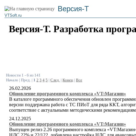
Версия-Т
VTSoft.ru
Версия-Т. Разработка прогр
Новости 1 - 6 из 141
Начало | Пред. |
1
2
3
4
5
|
След.
|
Конец
|
Все
26.02.2026
Обновление программного комплекса «VT:Магазин»
В каталоге программного обеспечения обновлен программн
версии поддержана работа с ТС ПИоТ для ряда ККТ, алгор
соответствие с актуальными методическими рекомендациям
24.12.2025
Обновление программного комплекса «VT:Магазин»
Выпущен релиз 2.26 программного комплекса «VT:Магазин»
НДС 22% и 22/122, добавлена настройка НДС для авансовы