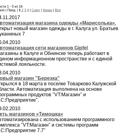
сти 1 - 5 из 18
ло | Пред. |
1
2
3
4
|
След.
|
Конец
|
Все
4.11.2017
втоматизация магазина одежды «Марисолька».
ткрыт новый магазин одежды в г. Калуга ул. Братьев
уканиных 7
6.04.2010
втоматизация сети магазинов Gipfel
агазины в Калуге и Обнинске теперь работают в
дином информационном пространстве и с единой
истемой лояльности.
3.04.2010
овый магазин "Березка"
ткрылся в 18 марта в поселке Товарково Калужской
бласти. Автоматизация выполнена на основе
рограммных продуктов "VT:Магазин" и
1С:Предприятие".
9.02.2010
еть магазинов «Тимошка»
втоматизирована с использованием программного
омплекса "VT:Магазин" и системы программ
1С:Предприятие 7.7"