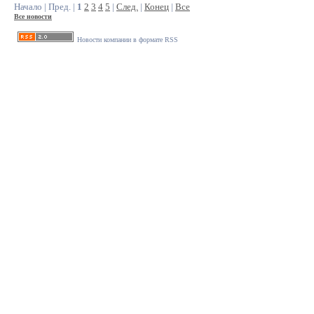
Начало | Пред. |
1
2
3
4
5
|
След.
|
Конец
|
Все
Все новости
Новости компании в формате RSS