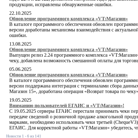
продукции, исправлены обнаруженные ошибки.
22.10.2025
Обновление программного комплекса «VT:Магазин»
В каталоге программного обеспечения обновлен программн
версии доработаны механизмы взаимодействия с актуальн
ошибки.
13.08.2025
Обновление программного комплекса «VT:Магазин»
Выпущен релиз 2.24 программного комплекса «VT:Магазин».
чеку, добавлена возможность смешанной оплаты для торгов
05.06.2025
Обновление программного комплекса «VT:Магазин»
В каталоге программного обеспечения обновлен программн
версии поддержана интеграция с терминалами сбора данны
Магазин 15», доработана операция «Возврат товара по чек
19.05.2025
Вниманию пользователей ЕГАИС и «VT:Магазин»!
С 19.05.2025 серверы ЕГАИС перестали принимать чеки пе
передаче сведений о розничной продаже алкогольной про
марками, необходимо использовать чеки третьей (ChequeV3
ЕГАИС. Для корректной работы «VT:Магазин» убедитесь, ч
Новости 1 - 6 из 141