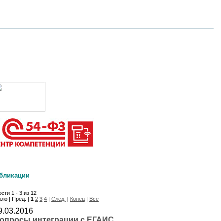
бликации
сти 1 - 3 из 12
ло | Пред. |
1
2
3
4
|
След.
|
Конец
|
Все
9.03.2016
опросы интеграции с ЕГАИС