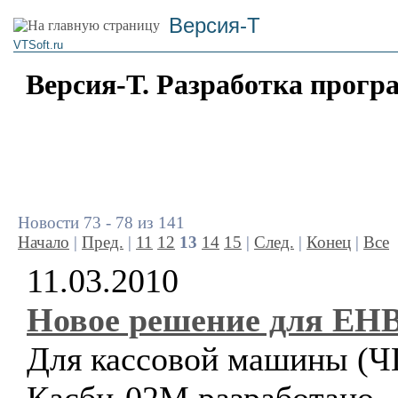
Версия-Т
VTSoft.ru
Версия-Т. Разработка прогр
Новости 73 - 78 из 141
Начало
|
Пред.
|
11
12
13
14
15
|
След.
|
Конец
|
Все
11.03.2010
Новое решение для ЕН
Для кассовой машины (