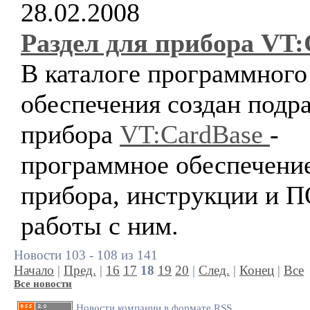
28.02.2008
Раздел для прибора VT:
В каталоге программного
обеспечения создан подра
прибора
VT:CardBase
-
программное обеспечени
прибора, инструкции и П
работы с ним.
Новости 103 - 108 из 141
Начало
|
Пред.
|
16
17
18
19
20
|
След.
|
Конец
|
Все
Все новости
Новости компании в формате RSS