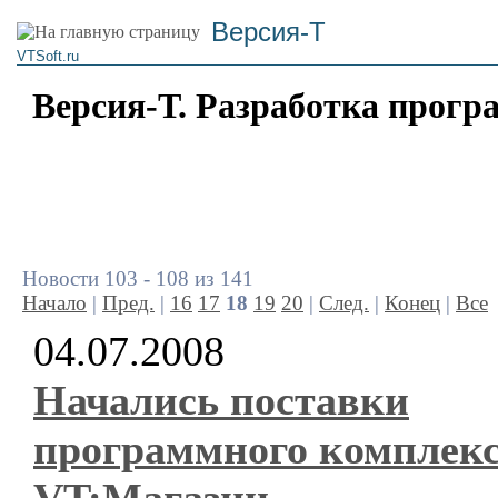
Версия-Т
VTSoft.ru
Версия-Т. Разработка прогр
Новости 103 - 108 из 141
Начало
|
Пред.
|
16
17
18
19
20
|
След.
|
Конец
|
Все
04.07.2008
Начались поставки
программного комплек