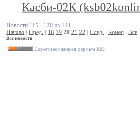
Касби-02К (ksb02konli
Новости 115 - 120 из 141
Начало
|
Пред.
|
18
19
20
21
22
|
След.
|
Конец
|
Все
Все новости
Новости компании в формате RSS