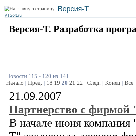
Версия-Т
VTSoft.ru
Версия-Т. Разработка прогр
Новости 115 - 120 из 141
Начало
|
Пред.
|
18
19
20
21
22
|
След.
|
Конец
|
Все
21.09.2007
Партнерство с фирмой 
В начале июня компания 