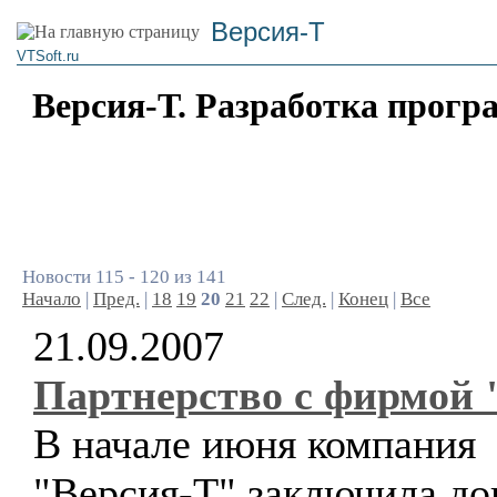
Версия-Т
VTSoft.ru
Версия-Т. Разработка прогр
Новости 115 - 120 из 141
Начало
|
Пред.
|
18
19
20
21
22
|
След.
|
Конец
|
Все
21.09.2007
Партнерство с фирмой 
В начале июня компания
"Версия-Т" заключила до