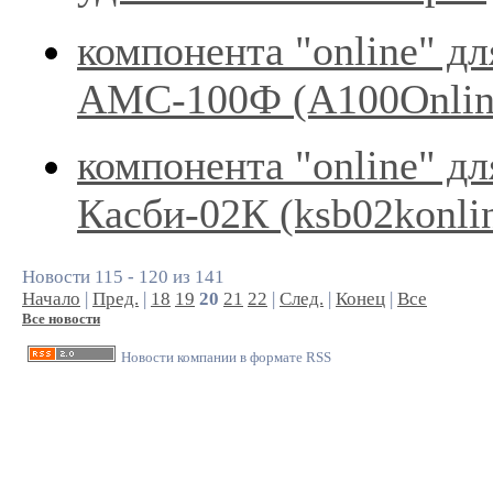
компонента "online" дл
АМС-100Ф (А100Onli
компонента "online" дл
Касби-02К (ksb02konli
Новости 115 - 120 из 141
Начало
|
Пред.
|
18
19
20
21
22
|
След.
|
Конец
|
Все
Все новости
Новости компании в формате RSS