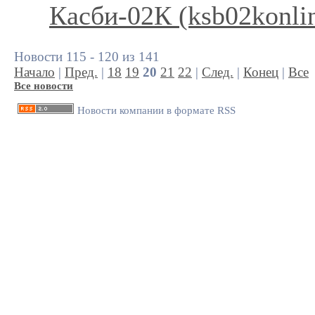
Касби-02К (ksb02konli
Новости 115 - 120 из 141
Начало
|
Пред.
|
18
19
20
21
22
|
След.
|
Конец
|
Все
Все новости
Новости компании в формате RSS