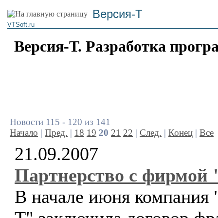
Версия-Т
VTSoft.ru
Версия-Т. Разработка прогр
Новости 115 - 120 из 141
Начало
|
Пред.
|
18
19
20
21
22
|
След.
|
Конец
|
Все
21.09.2007
Партнерство с фирмой 
В начале июня компания 