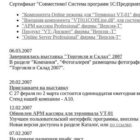
Сертификат "Совместимо! Система программ 1С:Предприят
"Компонента Online режима для "Терминал VT-01" фи
"Внешняя компонента "VT011COffLine.dll" для систе
"АРМ кассира Professional" фирмы "Версия-Т"
Продукт "VT: Дисконт" фирмы "Версия -Т"
"Online Server Professional" фирмы "Версия-Т"
06.03.2007
Завершилась выставка "Торговля и Склад" 2007
В разделе "Компания", "Фотогалерея" размещены фотографи
"Торговля и Склад 2007".
20.02.2007
Приглашаем на выставку
С 27 фераля по 2 марта состоится одиннадцатая ежегодная 
Стенд нашей компании - А10.
12.02.2007
Обновлен АРМ кассира для терминала VT-01
Улучшен пользовательский интерфейс программы, внесены
Новая версия доступна в разделе Каталог, или
по ссылке
.
07.02.2007
На сервере размещен прайc лист