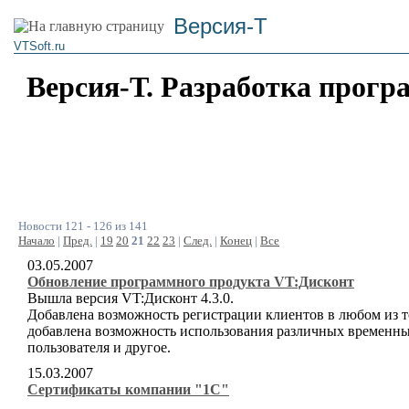
Версия-Т
VTSoft.ru
Версия-Т. Разработка прогр
Новости 121 - 126 из 141
Начало
|
Пред.
|
19
20
21
22
23
|
След.
|
Конец
|
Все
03.05.2007
Обновление программного продукта VT:Дисконт
Вышла версия VT:Дисконт 4.3.0.
Добавлена возможность регистрации клиентов в любом из т
добавлена возможность использования различных временны
пользователя и другое.
15.03.2007
Сертификаты компании "1С"