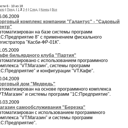
сти 6 - 10 из 18
ало
|
Пред.
|
1
2
3
4
|
След.
|
Конец
|
Все
6.06.2009
орговый комплекс компании "Галантус" - "Садовый
ентр"
втоматизирован на базе системы программ
1С:Предприятие 8" с применением фискального
егистратора "Касби-ФР-01К".
1.05.2009
афе бильярдного клуба "Партия"
втоматизировано с использованием программного
омплекса "VT:Магазин", системы программ
1С:Предприятие" и конфигурации "VT.Кафе".
0.04.2009
орговый дом "Медведь"
втоматизирован на основе программного комплекса
VT:Магазин" и системы программ "1С:Предприятие".
6.03.2009
агазин самообслуживания "Березка"
втоматизирован с использованием программного
омплекса "VT:Магазин" и системы программ
1С:Предприятие".