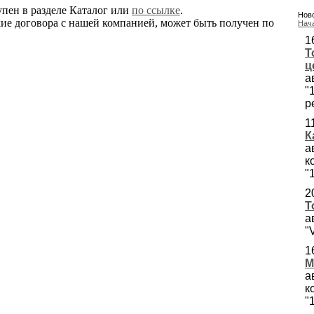
пен в разделе Каталог или
по ссылке
.
Ново
ие договора с нашей компанией, может быть получен по
Нач
1
Т
ц
а
"
р
1
К
а
к
"
2
Т
а
"
1
М
а
к
"