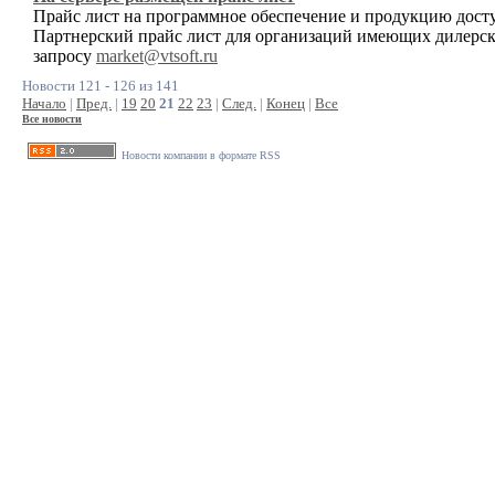
Прайс лист на программное обеспечение и продукцию досту
Партнерский прайс лист для организаций имеющих дилерск
запросу
market@vtsoft.ru
Новости 121 - 126 из 141
Начало
|
Пред.
|
19
20
21
22
23
|
След.
|
Конец
|
Все
Все новости
Новости компании в формате RSS