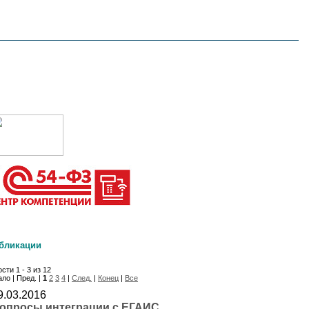
бликации
сти 1 - 3 из 12
ло | Пред. |
1
2
3
4
|
След.
|
Конец
|
Все
9.03.2016
опросы интеграции с ЕГАИС