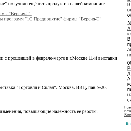
ие" получили ещё пять продуктов нашей компании:
В
в
рмы "Версия-Т"
о
мы программ "1C:Предприятие" фирмы "Версия-Т"
3
А
к
В
п
а
п
и с прошедшей в феврале-марте в г.Москве 11-й выставки
0
Р
Д
А
к
выставка "Торговля и Склад". Москва, ВВЦ, пав.№20.
п
н
с
Ново
 изменения, повышающие надежность ее работы.
Нача
Все
Вн