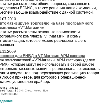
 статье рассмотрены общие вопросы, связанные с
недрением ЕГАИС, а также решения нашей компании,
беспечивающие взаимодействие с данной системой.
0.07.2010
втоматизируем торговлю на базе программного
омплекса «VT:Магазин»
 статье рассмотрены основные возможности
рограммного комплекса "VT:Магазин" и схемы
втоматизации, которые можно реализовать с его
омощью.
6.11.2009
ешение для ЕНВД в VT:Магазин.АРМ кассира
ля пользователей «VT:Магазин. АРМ кассира» (далее
РМК), которые могут не использовать в своей работе
онтрольно-кассовые машины реализована возможность
ечати документов подтверждающих реализацию товара
а любом принтере, для которого в операционной
истеме установлен драйвер.
сти 1 - 3 из 12
ло | Пред. |
1
2
3
4
|
След.
|
Конец
|
Все
 публикации
едрения