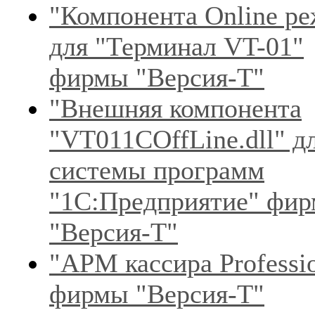
"Компонента Online р
для "Терминал VT-01"
фирмы "Версия-Т"
"Внешняя компонента
"VT011COffLine.dll" д
системы программ
"1C:Предприятие" фи
"Версия-Т"
"АРМ кассира Professi
фирмы "Версия-Т"