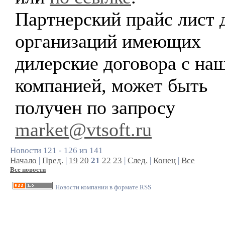
Партнерский прайс лист 
организаций имеющих
дилерские договора с на
компанией, может быть
получен по запросу
market@vtsoft.ru
Новости 121 - 126 из 141
Начало
|
Пред.
|
19
20
21
22
23
|
След.
|
Конец
|
Все
Все новости
Новости компании в формате RSS