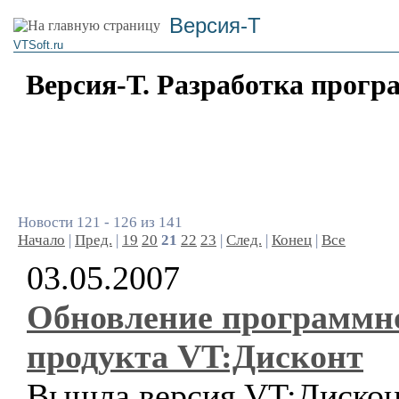
Версия-Т
VTSoft.ru
Версия-Т. Разработка прогр
Новости 121 - 126 из 141
Начало
|
Пред.
|
19
20
21
22
23
|
След.
|
Конец
|
Все
03.05.2007
Обновление программн
продукта VT:Дисконт
Вышла версия VT:Диско