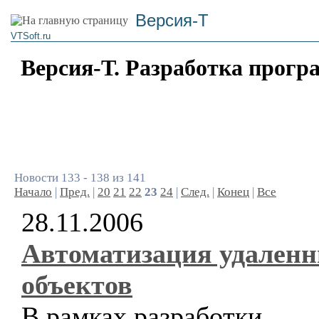
Версия-Т
VTSoft.ru
Версия-Т. Разработка прогр
Новости 133 - 138 из 141
Начало
|
Пред.
|
20
21
22
23
24
|
След.
|
Конец
|
Все
28.11.2006
Автоматизация удален
объектов
В рамках разработки