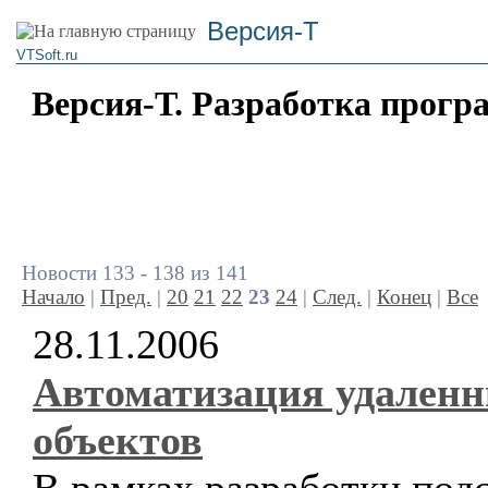
Версия-Т
VTSoft.ru
Версия-Т. Разработка прогр
Новости 133 - 138 из 141
Начало
|
Пред.
|
20
21
22
23
24
|
След.
|
Конец
|
Все
28.11.2006
Автоматизация удален
объектов