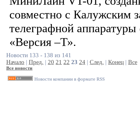
МиниЛайн VT-01, создан
совместно с Калужским 
телеграфной аппаратуры
«Версия –Т».
Новости 133 - 138 из 141
Начало
|
Пред.
|
20
21
22
23
24
|
След.
|
Конец
|
Все
Все новости
Новости компании в формате RSS