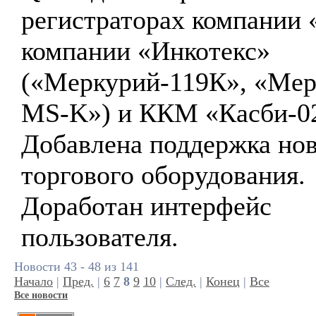
регистраторах компании 
компании «Инкотекс»
(«Меркурий-119К», «Ме
MS-K») и ККМ «Касби-0
Добавлена поддержка но
торгового оборудования.
Доработан интерфейс
пользователя.
Новости 43 - 48 из 141
Начало
|
Пред.
|
6
7
8
9
10
|
След.
|
Конец
|
Все
Все новости