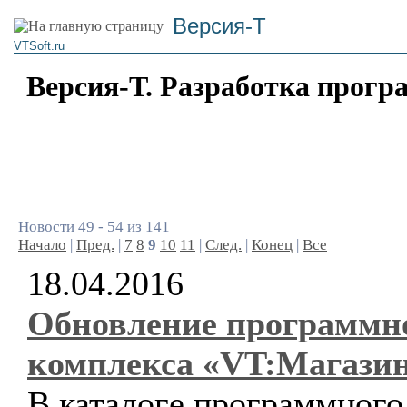
Версия-Т
VTSoft.ru
Версия-Т. Разработка прогр
Новости 49 - 54 из 141
Начало
|
Пред.
|
7
8
9
10
11
|
След.
|
Конец
|
Все
18.04.2016
Обновление программн
комплекса «VT:Магази
В каталоге программного