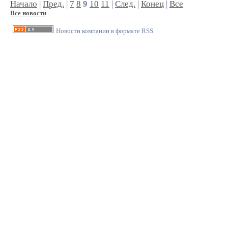
Начало
|
Пред.
|
7
8
9
10
11
|
След.
|
Конец
|
Все
Все новости
Новости компании в формате RSS