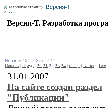
Версия-Т
VTSoft.ru
Версия-Т. Разработка прогр
Новости 127 - 132 из 141
Начало
|
Пред.
|
20
21
22
23
24
|
След.
|
Конец
|
Все
31.01.2007
На сайте создан раздел
"Публикации"