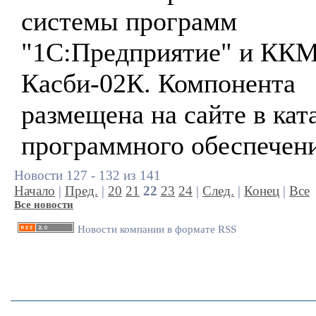
системы программ
"1С:Предприятие" и КК
Касби-02К. Компонента
размещена на сайте в кат
программного обеспечени
Новости 127 - 132 из 141
Начало
|
Пред.
|
20
21
22
23
24
|
След.
|
Конец
|
Все
Все новости
Новости компании в формате RSS