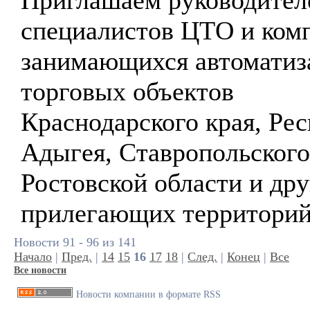
Приглашаем руководител
специалистов ЦТО и ком
занимающихся автоматиз
торговых объектов
Краснодарского края, Ре
Адыгея, Ставропольского
Ростовской области и др
прилегающих территорий
Новости 91 - 96 из 141
Начало
|
Пред.
|
14
15
16
17
18
|
След.
|
Конец
|
Все
Все новости
Новости компании в формате RSS