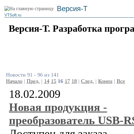
Версия-Т
VTSoft.ru
Версия-Т. Разработка прогр
Новости 91 - 96 из 141
Начало
|
Пред.
|
14
15
16
17
18
|
След.
|
Конец
|
Все
18.02.2009
Новая продукция -
преобразователь USB-R
Доступен для заказа