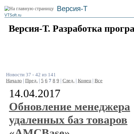
Версия-Т
VTSoft.ru
Версия-Т. Разработка прогр
Новости 37 - 42 из 141
Начало
|
Пред.
|
5
6
7
8
9
|
След.
|
Конец
|
Все
14.04.2017
Обновление менеджера
удаленных баз товаров
«AMCBase»