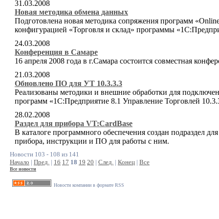
31.03.2008
Новая методика обмена данных
Подготовлена новая методика сопряжения программ «Online Se
конфигурацией «Торговля и склад» программы «1С:Предпри
24.03.2008
Конференция в Самаре
16 апреля 2008 года в г.Самара состоится совместная ко
21.03.2008
Обновлено ПО для УТ 10.3.3.3
Реализованы методики и внешние обработки для подключен
программ «1С:Предприятие 8.1 Управление Торговлей 10.3.3
28.02.2008
Раздел для прибора VT:CardBase
В каталоге программного обеспечения создан подраздел дл
прибора, инструкции и ПО для работы с ним.
Новости 103 - 108 из 141
Начало
|
Пред.
|
16
17
18
19
20
|
След.
|
Конец
|
Все
Все новости
Новости компании в формате RSS