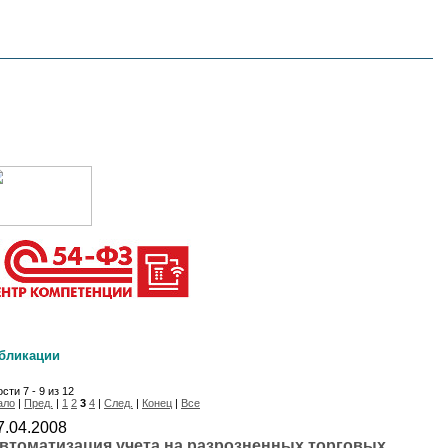
бликации
сти 7 - 9 из 12
ало
|
Пред.
|
1
2
3
4
|
След.
|
Конец
|
Все
7.04.2008
втоматизация учета на разрозненных торговых