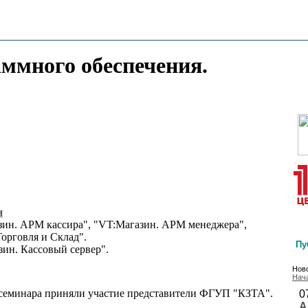
аммного обеспечения.
н
азин. АРМ кассира", "VT:Магазин. АРМ менеджера",
орговля и Склад".
Пу
зин. Кассовый сервер".
Ново
Нач
е семинара приняли участие представители ФГУП "КЗТА".
0
А