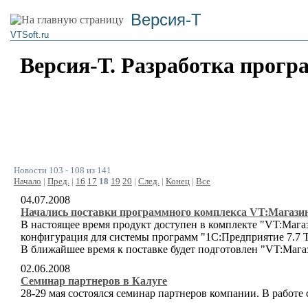
Версия-Т
VTSoft.ru
Версия-Т. Разработка прогр
Новости 103 - 108 из 141
Начало
|
Пред.
|
16
17
18
19
20
|
След.
|
Конец
|
Все
04.07.2008
Начались поставки программного комплекса VT:Магази
В настоящее время продукт доступен в комплекте "VT:Маг
конфигурация для системы программ "1С:Предприятие 7.7 Т
В ближайшее время к поставке будет подготовлен "VT:Мага
02.06.2008
Семинар партнеров в Калуге
28-29 мая состоялся семинар партнеров компании. В работ