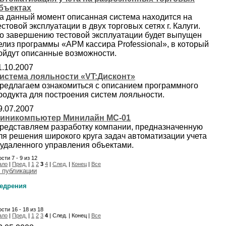
бъектах
а данный момент описанная система находится на
естовой эксплуатации в двух торговых сетях г. Калуги.
о завершению тестовой эксплуатации будет выпущен
елиз программы «АРМ кассира Professional», в который
ойдут описанные возможности.
1.10.2007
истема лояльности «VT:Дисконт»
редлагаем ознакомиться с описанием программного
родукта для построения систем лояльности.
9.07.2007
иникомпьютер Минилайн МС-01
редставляем разработку компании, предназначенную
ля решения широкого круга задач автоматизации учета
 удаленного управления объектами.
сти 7 - 9 из 12
ало
|
Пред.
|
1
2
3
4
|
След.
|
Конец
|
Все
 публикации
едрения
сти 16 - 18 из 18
ало
|
Пред.
|
1
2
3
4
| След. | Конец |
Все