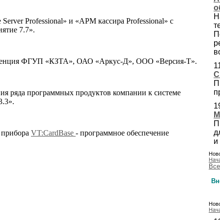
о
Н
rver Professional» и «АРМ кассира Professional» с
т
ятие 7.7».
П
р
в
нференция ФГУП «КЗТА», ОАО «Аркус-Д», ООО «Версия-Т».
1
С
П
п
ия ряда программных продуктов компании к системе
.3».
1
М
П
д
я прибора
VT:CardBase
- программное обеспечение
и
Ново
Нач
Все
Вн
Ново
Нач