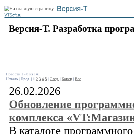
Версия-Т
VTSoft.ru
Версия-Т. Разработка прогр
Новости 1 - 6 из 141
Начало | Пред. |
1
2
3
4
5
|
След.
|
Конец
|
Все
26.02.2026
Обновление программн
комплекса «VT:Магази
В каталоге программного