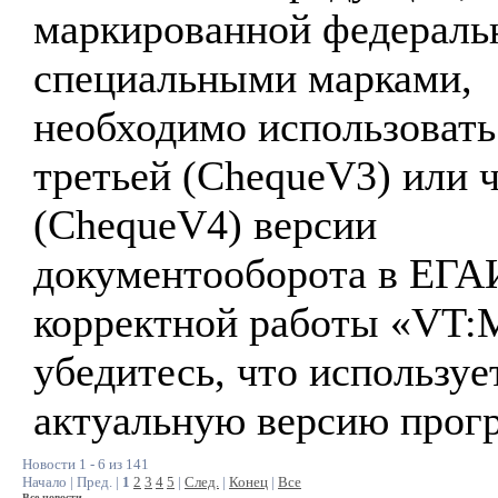
маркированной федерал
специальными марками,
необходимо использовать
третьей (ChequeV3) или 
(ChequeV4) версии
документооборота в ЕГА
корректной работы «VT:
убедитесь, что используе
актуальную версию прог
Новости 1 - 6 из 141
Начало | Пред. |
1
2
3
4
5
|
След.
|
Конец
|
Все
Все новости