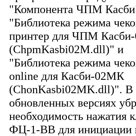
"Компонента ЧПМ Касби
"Библиотека режима чек
принтер для ЧПМ Касби
(ChpmKasbi02M.dll)" и
"Библиотека режима чек
online для Касби-02МК
(ChonKasbi02MK.dll)". В
обновленных версиях уб
необходимость нажатия 
ФЦ-1-ВВ для инициации 