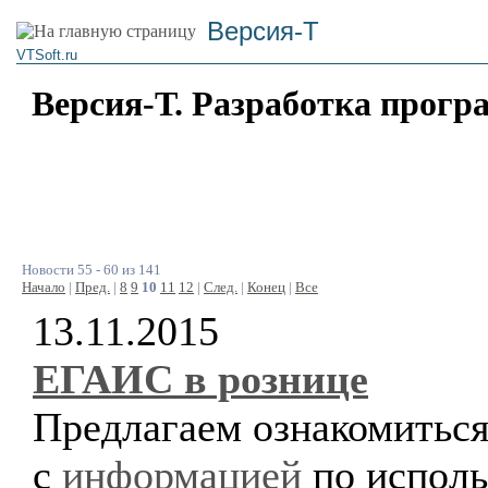
Версия-Т
VTSoft.ru
Версия-Т. Разработка прогр
Новости 55 - 60 из 141
Начало
|
Пред.
|
8
9
10
11
12
|
След.
|
Конец
|
Все
13.11.2015
ЕГАИС в рознице
Предлагаем ознакомитьс
с
информацией
по испол