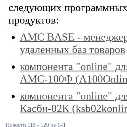
следующих программны
продуктов:
AMC BASE - менедже
удаленных баз товаров
компонента "online" дл
АМС-100Ф (А100Onli
компонента "online" дл
Касби-02К (ksb02konli
Новости 115 - 120 из 141