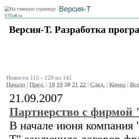
Версия-Т
VTSoft.ru
Версия-Т. Разработка прогр
Новости 115 - 120 из 141
Начало
|
Пред.
|
18
19
20
21
22
|
След.
|
Конец
|
Вс
21.09.2007
Партнерство с фирмой 
В начале июня компания 