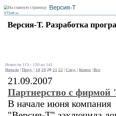
Версия-Т
VTSoft.ru
Версия-Т. Разработка прогр
Новости 115 - 120 из 141
Начало
|
Пред.
|
18
19
20
21
22
|
След.
|
Конец
|
Все
21.09.2007
Партнерство с фирмой 
В начале июня компания
"Версия-Т" заключила до