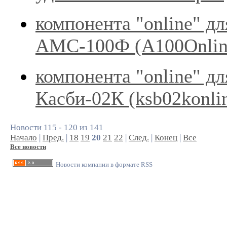
компонента "online" дл
АМС-100Ф (А100Onli
компонента "online" дл
Касби-02К (ksb02konli
Новости 115 - 120 из 141
Начало
|
Пред.
|
18
19
20
21
22
|
След.
|
Конец
|
Все
Все новости
Новости компании в формате RSS