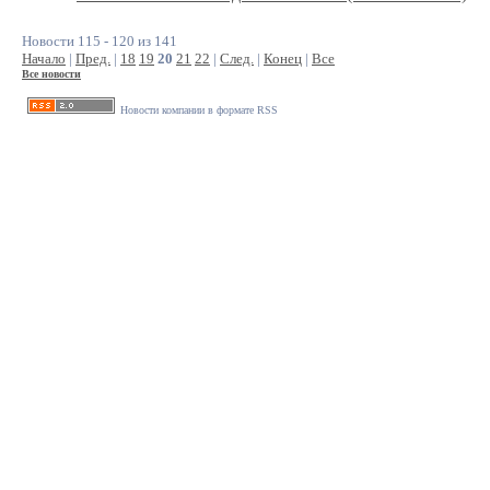
Новости 115 - 120 из 141
Начало
|
Пред.
|
18
19
20
21
22
|
След.
|
Конец
|
Все
Все новости
Новости компании в формате RSS