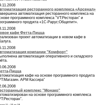
9.11.2008
втоматизация ресторанного комплекса «Арсенал»
авершена автоматизация ресторанного комплекса на
снове программного комплекса "VT:Ресторан" и
рограммного продукта «1С-Рарус:Общепит».
8.11.2008
овое кафе Фетта-Пицца
еализован проект автоматизации в новом кафе в
.Калуга.
5.11.2008
втоматизация компании "Комфорт"
ыполнена автоматизация оперативного и складского
чёта.
0.06.2008
етта-Пицца
втоматизация кафе на основе программного продукта
VT:Магазин. АРМ Кассира"
2.06.2008
есторанный комплекс "Монако"
втоматизирован на основе программного комплекса
VT:Ресторан".
сти 11 - 15 из 18