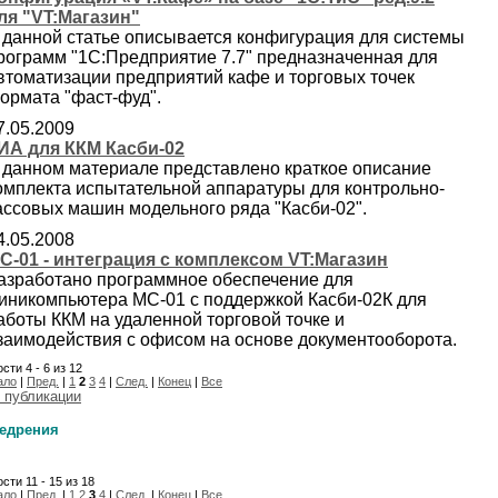
ля "VT:Магазин"
 данной статье описывается конфигурация для системы
рограмм "1С:Предприятие 7.7" предназначенная для
втоматизации предприятий кафе и торговых точек
ормата "фаст-фуд".
7.05.2009
ИА для ККМ Касби-02
 данном материале представлено краткое описание
омплекта испытательной аппаратуры для контрольно-
ассовых машин модельного ряда "Касби-02".
4.05.2008
C-01 - интеграция с комплексом VT:Магазин
азработано программное обеспечение для
иникомпьютера МС-01 с поддержкой Касби-02К для
аботы ККМ на удаленной торговой точке и
заимодействия с офисом на основе документооборота.
сти 4 - 6 из 12
ало
|
Пред.
|
1
2
3
4
|
След.
|
Конец
|
Все
 публикации
едрения
сти 11 - 15 из 18
ало
|
Пред.
|
1
2
3
4
|
След.
|
Конец
|
Все