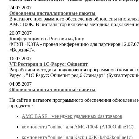
24.07.2007
Обновлены инсталляционные пакеты
В каталоге программного обеспечения обновлены инсталля
АМС-100К. В инсталлятор включена методика подключения 
20.07.2007
Конференция в г. Ростов-на-Дону
ФГУП «КЗТА» провел конференцию для партнеров 12.07.07
«Версия-Т».
16.07.2007
VT:Ресторан и 1С-Рарус: Общепит
Разработана методика подключения программного комплекс
Рарус", "1С-Рарус: Общепит ред.6 Стандарт" (Бухгалтерский у
04.05.2007
Обновлены инсталляционные пакеты
На сайте в каталоге программного обеспечения обновлен
продуктов:
AMC BASE - менеджер удаленных баз товаров
компонента "online" для АМС-100Ф (А100Online1С)
компонента "online" для Касби-02К (ksb02konline1c)