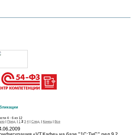
бликации
сти 4 - 6 из 12
ало
|
Пред.
|
1
2
3
4
|
След.
|
Конец
|
Все
4.06.2009
онфигурация «VT.Кафе» на базе "1С:ТиС" ред.9.2