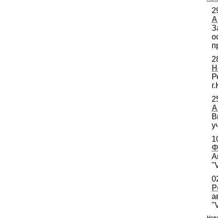
2
А
З
о
п
2
Н
Р
г
2
А
В
у
1
Ф
А
"
0
Р
а
"
Ново