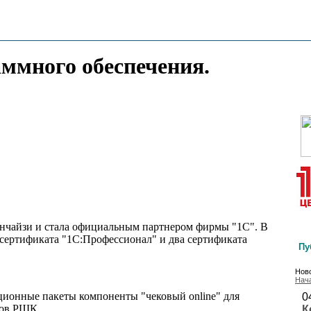
аммного обеспечения.
анчайзи и стала официальным партнером фирмы "1С". В
сертификата "1С:Профессионал" и два сертификата
Пу
Ново
Нач
ционные пакеты компоненты "чековый online" для
0
ров РШК.
К