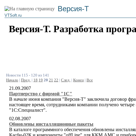
Версия-Т
VTSoft.ru
Версия-Т. Разработка прогр
Новости 115 - 120 из 141
Начало
|
Пред.
|
18
19
20
21
22
|
След.
|
Конец
|
Все
21.09.2007
Партнерство с фирмой "1С"
В начале июня компания "Версия-Т" заключила договор фр
настоящее время, сотрудниками компании получено четыре 
"1С:Специалист".
02.08.2007
Обновлены инсталляционные пакеты
В каталоге программного обеспечения обновлены инсталля
Касби-02К и компоненты "offLine" для ККМ АМС и прибо