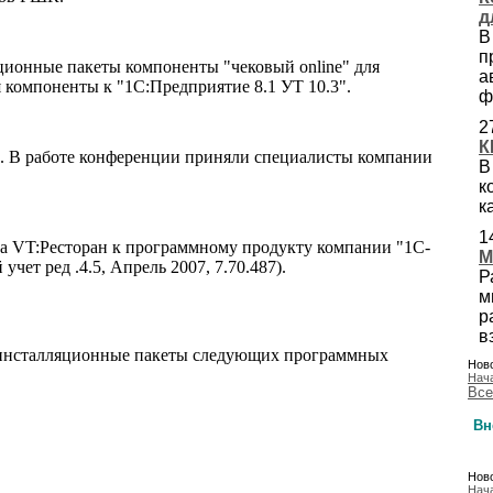
д
В
п
ционные пакеты компоненты "чековый online" для
а
компоненты к "1С:Предприятие 8.1 УТ 10.3".
ф
2
К
. В работе конференции приняли специалисты компании
В
к
к
1
а VT:Ресторан к программному продукту компании "1С-
M
чет ред .4.5, Апрель 2007, 7.70.487).
Р
м
р
в
ы инсталляционные пакеты следующих программных
Ново
Нач
Все
Вн
Ново
Нач