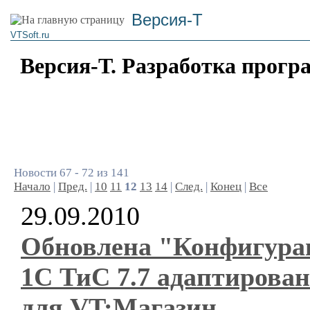
Версия-Т
VTSoft.ru
Версия-Т. Разработка прогр
Новости 67 - 72 из 141
Начало
|
Пред.
|
10
11
12
13
14
|
След.
|
Конец
|
Все
29.09.2010
Обновлена "Конфигура
1С ТиС 7.7 адаптирова
для VT:Магазин