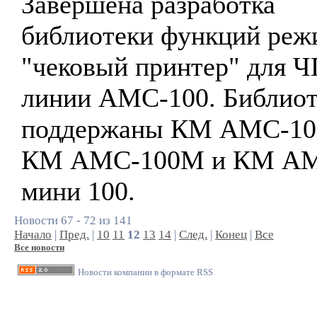
Завершена разработка
библиотеки функций реж
"чековый принтер" для 
линии АМС-100. Библиот
поддержаны КМ АМС-10
КМ АМС-100М и КМ А
мини 100.
Новости 67 - 72 из 141
Начало
|
Пред.
|
10
11
12
13
14
|
След.
|
Конец
|
Все
Все новости
Новости компании в формате RSS