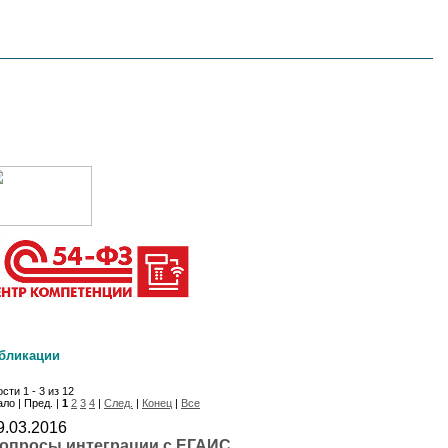
бликации
сти 1 - 3 из 12
ло | Пред. |
1
2
3
4
|
След.
|
Конец
|
Все
9.03.2016
опросы интеграции с ЕГАИС