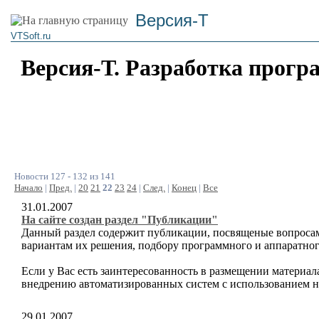
Версия-Т
VTSoft.ru
Версия-Т. Разработка прогр
Новости 127 - 132 из 141
Начало
|
Пред.
|
20
21
22
23
24
|
След.
|
Конец
|
Все
31.01.2007
На сайте создан раздел "Публикации"
Данный раздел содержит публикации, посвященые вопросам
вариантам их решения, подбору программного и аппаратног
Если у Вас есть заинтересованность в размещении материал
внедрению автоматизированных систем с использованием н
29.01.2007