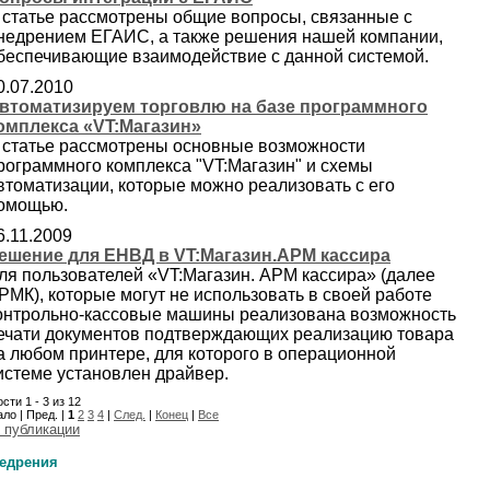
 статье рассмотрены общие вопросы, связанные с
недрением ЕГАИС, а также решения нашей компании,
беспечивающие взаимодействие с данной системой.
0.07.2010
втоматизируем торговлю на базе программного
омплекса «VT:Магазин»
 статье рассмотрены основные возможности
рограммного комплекса "VT:Магазин" и схемы
втоматизации, которые можно реализовать с его
омощью.
6.11.2009
ешение для ЕНВД в VT:Магазин.АРМ кассира
ля пользователей «VT:Магазин. АРМ кассира» (далее
РМК), которые могут не использовать в своей работе
онтрольно-кассовые машины реализована возможность
ечати документов подтверждающих реализацию товара
а любом принтере, для которого в операционной
истеме установлен драйвер.
сти 1 - 3 из 12
ло | Пред. |
1
2
3
4
|
След.
|
Конец
|
Все
 публикации
едрения