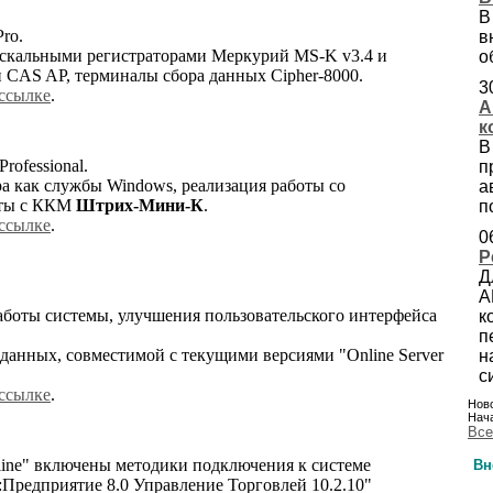
В
ro.
в
искальными регистраторами Меркурий MS-K v3.4 и
о
 CAS AP, терминалы сбора данных Cipher-8000.
3
ссылке
.
А
к
В
rofessional.
п
ра как службы Windows, реализация работы со
а
оты с ККМ
Штрих-Мини-К
.
п
ссылке
.
0
Р
Д
А
боты системы, улучшения пользовательского интерфейса
к
п
 данных, совместимой с текущими версиями "Online Server
н
с
ссылке
.
Ново
Нача
Все
ine" включены методики подключения к системе
Вн
:Предприятие 8.0 Управление Торговлей 10.2.10"