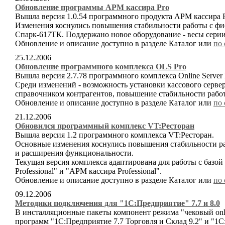
Обновление программы АРМ кассира Pro
Вышла версия 1.0.54 программного продукта АРМ кассира P
Изменения коснулись повышения стабильности работы с ф
Спарк-617ТК. Поддержано новое оборудование - весы серии
Обновление и описание доступно в разделе Каталог или
по 
25.12.2006
Обновление программного комплекса OLS Pro
Вышла версия 2.7.78 программного комплекса Online Server P
Среди изменений - возможность установки кассового серве
справочником контрагентов, повышение стабильности раб
Обновление и описание доступно в разделе Каталог или
по 
21.12.2006
Обновился программный комплекс VT:Ресторан
Вышла версия 1.2 программного комплекса VT:Ресторан.
Основные изменения коснулись повышения стабильности ра
и расширения функциональности.
Текущая версия комплекса адаптирована для работы с базой
Professional" и "АРМ кассира Professional".
Обновление и описание доступно в разделе Каталог или
по 
09.12.2006
Методики подключения для "1С:Предприятие" 7.7 и 8.0
В инсталляционные пакеты компонент режима "чековый onl
программ "1С:Предприятие 7.7 Торговля и Склад 9.2" и "1С