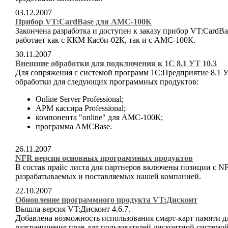
03.12.2007
Прибор VT:CardBase для АМС-100К
Закончена разработка и доступен к заказу прибор VT:Card
работает как с ККМ Касби-02К, так и с АМС-100К.
30.11.2007
Внешние обработки для подключения к 1С 8.1 УТ 10.3
Для сопряжения с системой программ 1С:Предприятие 8.1 
обработки для следующих программных продуктов:
Online Server Professional;
АРМ кассира Professional;
компонента "online" для АМС-100К;
программа AMCBase.
26.11.2007
NFR версии основных программных продуктов
В состав прайс листа для партнеров включены позиции с 
разрабатываемых и поставляемых нашей компанией.
22.10.2007
Обновление программного продукта VT:Дисконт
Вышла версия VT:Дисконт 4.6.7.
Добавлена возможность использования смарт-карт памяти д
разграничения прав для пользователей дисконтной системой, 