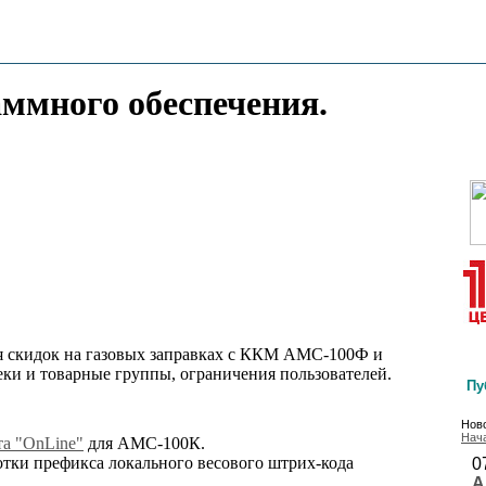
аммного обеспечения.
я скидок на газовых заправках с ККМ АМС-100Ф и
еки и товарные группы, ограничения пользователей.
Пу
Ново
Нач
а "OnLine"
для АМС-100К.
тки префикса локального весового штрих-кода
0
А