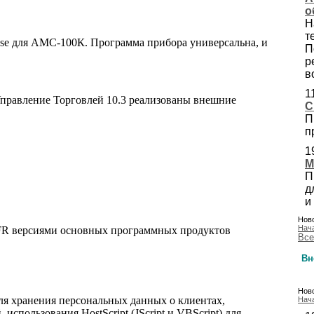
о
Н
т
Base для АМС-100К. Программа прибора универсальна, и
П
р
в
1
Управление Торговлей 10.3 реализованы внешние
С
П
п
1
М
П
д
и
Ново
Нач
NFR версиями основных программных продуктов
Все
Вн
Ново
ля хранения персональных данных о клиентах,
Нач
использования HostScript (JScript и VBScript) для