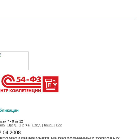
бликации
сти 7 - 9 из 12
ало
|
Пред.
|
1
2
3
4
|
След.
|
Конец
|
Все
7.04.2008
втоматизация учета на разрозненных торговых