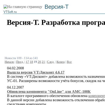
Версия-Т
VTSoft.ru
Версия-Т. Разработка прогр
Новости 109 - 114 из 141
Начало
|
Пред.
|
17
18
19
20
21
|
След.
|
Конец
|
Все
04.02.2008
Вышла версия VT:Дисконт 4.6.17
В систему «VT:Дисконт» добавлена возможность назначени
УС-01. Расширены возможности учёта бонусов, скидок на ч
04.12.2007
Обновлена компонента "OnLine" для АМС-100К
В каталоге программного обеспечения обновлена
компонент
В данной версии добавлена возможность отключения обрабо
средствами компоненты.