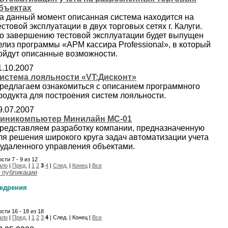
бъектах
а данный момент описанная система находится на
естовой эксплуатации в двух торговых сетях г. Калуги.
о завершению тестовой эксплуатации будет выпущен
елиз программы «АРМ кассира Professional», в который
ойдут описанные возможности.
1.10.2007
истема лояльности «VT:Дисконт»
редлагаем ознакомиться с описанием программного
родукта для построения систем лояльности.
9.07.2007
иникомпьютер Минилайн МС-01
редставляем разработку компании, предназначенную
ля решения широкого круга задач автоматизации учета
 удаленного управления объектами.
сти 7 - 9 из 12
ало
|
Пред.
|
1
2
3
4
|
След.
|
Конец
|
Все
 публикации
едрения
сти 16 - 18 из 18
ало
|
Пред.
|
1
2
3
4
| След. | Конец |
Все