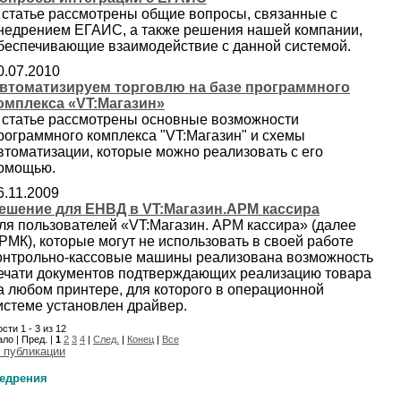
 статье рассмотрены общие вопросы, связанные с
недрением ЕГАИС, а также решения нашей компании,
беспечивающие взаимодействие с данной системой.
0.07.2010
втоматизируем торговлю на базе программного
омплекса «VT:Магазин»
 статье рассмотрены основные возможности
рограммного комплекса "VT:Магазин" и схемы
втоматизации, которые можно реализовать с его
омощью.
6.11.2009
ешение для ЕНВД в VT:Магазин.АРМ кассира
ля пользователей «VT:Магазин. АРМ кассира» (далее
РМК), которые могут не использовать в своей работе
онтрольно-кассовые машины реализована возможность
ечати документов подтверждающих реализацию товара
а любом принтере, для которого в операционной
истеме установлен драйвер.
сти 1 - 3 из 12
ло | Пред. |
1
2
3
4
|
След.
|
Конец
|
Все
 публикации
едрения