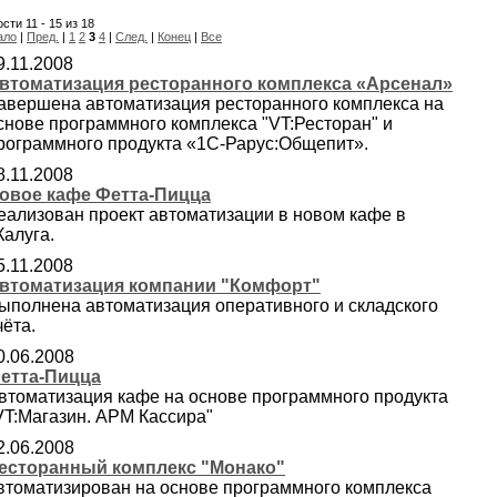
сти 11 - 15 из 18
ало
|
Пред.
|
1
2
3
4
|
След.
|
Конец
|
Все
9.11.2008
втоматизация ресторанного комплекса «Арсенал»
авершена автоматизация ресторанного комплекса на
снове программного комплекса "VT:Ресторан" и
рограммного продукта «1С-Рарус:Общепит».
8.11.2008
овое кафе Фетта-Пицца
еализован проект автоматизации в новом кафе в
.Калуга.
5.11.2008
втоматизация компании "Комфорт"
ыполнена автоматизация оперативного и складского
чёта.
0.06.2008
етта-Пицца
втоматизация кафе на основе программного продукта
VT:Магазин. АРМ Кассира"
2.06.2008
есторанный комплекс "Монако"
втоматизирован на основе программного комплекса