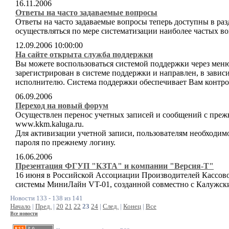
16.11.2006
Ответы на часто задаваемые вопросы
Ответы на часто задаваемые вопросы теперь доступны в раз
осуществляться по мере систематизации наиболее частых в
12.09.2006 10:00:00
На сайте открыта служба поддержки
Вы можете воспользоваться системой поддержки через меню
зарегистрирован в системе поддержки и направлен, в завис
исполнителю. Система поддержки обеспечивает Вам контро
06.09.2006
Переход на новый форум
Осуществлен перенос учетных записей и сообщений с преж
www.kkm.kaluga.ru.
Для активизации учетной записи, пользователям необходим
пароля по прежнему логину.
16.06.2006
Презентация ФГУП "КЗТА" и компании "Версия-Т"
16 июня в Российской Ассоциации Производителей Кассов
системы МиниЛайн VT-01, созданной совместно с Калужск
Новости 133 - 138 из 141
Начало
|
Пред.
|
20
21
22
23
24
|
След.
|
Конец
|
Все
Все новости