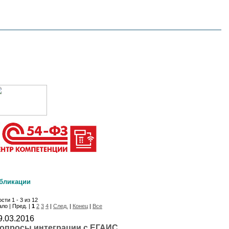
бликации
сти 1 - 3 из 12
ло | Пред. |
1
2
3
4
|
След.
|
Конец
|
Все
9.03.2016
опросы интеграции с ЕГАИС