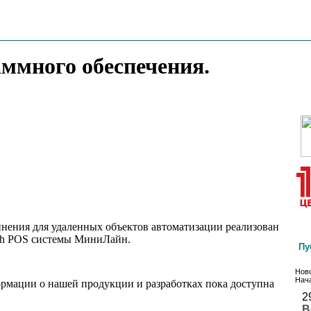
аммного обеспечения.
нения для удаленных объектов автоматизации реализован
uch POS системы МиниЛайн.
Пу
Ново
Нача
ормации о нашей продукции и разработках пока доступна
2
В