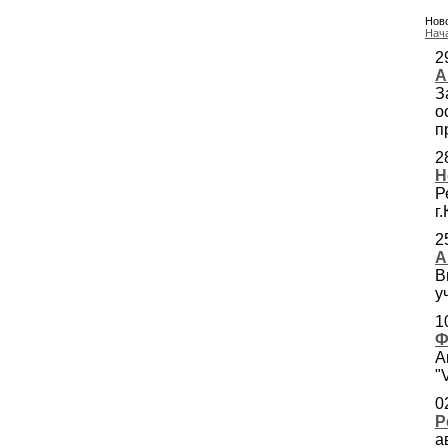
Ново
Нач
2
А
З
о
п
2
Н
Р
г
2
А
В
у
1
Ф
А
"
0
Р
а