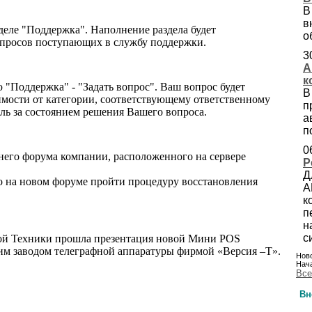
В
в
деле "Поддержка". Наполнение раздела будет
о
опросов поступающих в службу поддержки.
3
А
к
 "Поддержка" - "Задать вопрос". Ваш вопрос будет
В
имости от категории, соответствующему ответственному
п
ль за состоянием решения Вашего вопроса.
а
п
0
него форума компании, расположенного на сервере
Р
Д
о на новом форуме пройти процедуру восстановления
А
к
п
н
с
ой Техники прошла презентация новой Мини POS
им заводом телеграфной аппаратуры фирмой «Версия –Т».
Ново
Нача
Все
Вн