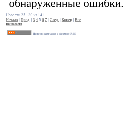
обнаруженные ошибки.
Новости 25 - 30 из 141
Начало
|
Пред.
|
3
4
5
6
7
|
След.
|
Конец
|
Все
Все новости
Новости компании в формате RSS