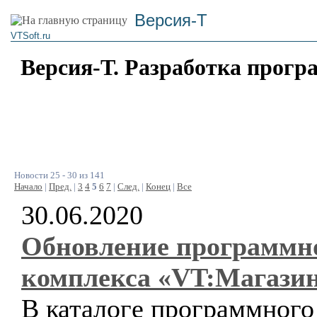
Версия-Т
VTSoft.ru
Версия-Т. Разработка прогр
Новости 25 - 30 из 141
Начало
|
Пред.
|
3
4
5
6
7
|
След.
|
Конец
|
Все
30.06.2020
Обновление программн
комплекса «VT:Магази
В каталоге программного