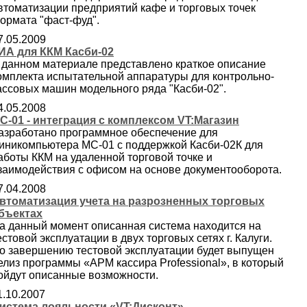
втоматизации предприятий кафе и торговых точек
ормата "фаст-фуд".
7.05.2009
ИА для ККМ Касби-02
 данном материале представлено краткое описание
омплекта испытательной аппаратуры для контрольно-
ассовых машин модельного ряда "Касби-02".
4.05.2008
C-01 - интеграция с комплексом VT:Магазин
азработано программное обеспечение для
иникомпьютера МС-01 с поддержкой Касби-02К для
аботы ККМ на удаленной торговой точке и
заимодействия с офисом на основе документооборота.
7.04.2008
втоматизация учета на разрозненных торговых
бъектах
а данный момент описанная система находится на
естовой эксплуатации в двух торговых сетях г. Калуги.
о завершению тестовой эксплуатации будет выпущен
елиз программы «АРМ кассира Professional», в который
ойдут описанные возможности.
1.10.2007
истема лояльности «VT:Дисконт»