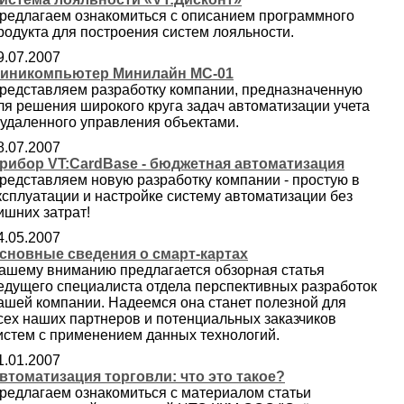
редлагаем ознакомиться с описанием программного
родукта для построения систем лояльности.
9.07.2007
иникомпьютер Минилайн МС-01
редставляем разработку компании, предназначенную
ля решения широкого круга задач автоматизации учета
 удаленного управления объектами.
8.07.2007
рибор VT:CardBase - бюджетная автоматизация
редставляем новую разработку компании - простую в
ксплуатации и настройке систему автоматизации без
ишних затрат!
4.05.2007
сновные сведения о смарт-картах
ашему вниманию предлагается обзорная статья
едущего специалиста отдела перспективных разработок
ашей компании. Надеемся она станет полезной для
сех наших партнеров и потенциальных заказчиков
истем с применением данных технологий.
1.01.2007
втоматизация торговли: что это такое?
редлагаем ознакомиться с материалом статьи