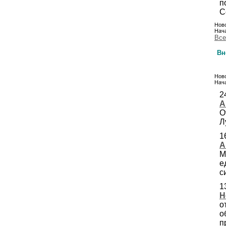
п
С
Ново
Нача
Все
Вн
Ново
Нача
2
А
О
Л
1
А
М
е
с
1
Н
о
о
п