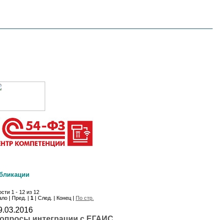
бликации
сти 1 - 12 из 12
ло | Пред. |
1
| След. | Конец |
По стр.
9.03.2016
опросы интеграции с ЕГАИС