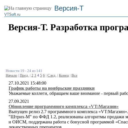
Версия-Т
VTSoft.ru
Версия-Т. Разработка прогр
Новости 19 - 24 из 141
Начало
|
Пред.
|
2
3
4
5
6
|
След.
|
Конец
|
Все
27.10.2021 15:48:00
График работы на ноябрьские праздники
Уважаемые коллеги, обращаем ваше внимание - первый рабо
27.09.2021
Обновление программного комплекса «VT:Магазин»
Выпущен релиз 2.7 программного комплекса «VT:Магазин».
"Штрих-М" по ФФД 1.2, реализованы алгоритмы продажи м
и ОИСМ, поддержана работа с бонусной программой «Спаси
лекарственных препаратов.