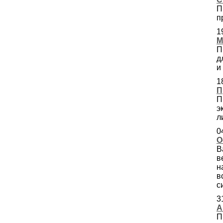
П
п
1
М
П
д
и
1
П
П
э
л
0
О
В
в
н
в
с
3
А
П