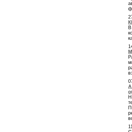
а
ф
2
К
В
к
к
1
M
Р
м
р
в
0
А
о
Н
т
П
р
в
1
С