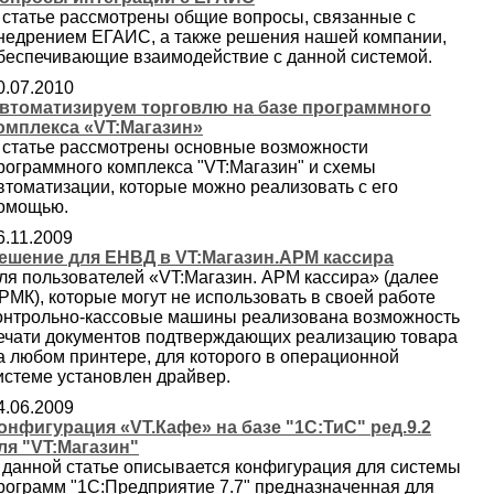
 статье рассмотрены общие вопросы, связанные с
недрением ЕГАИС, а также решения нашей компании,
беспечивающие взаимодействие с данной системой.
0.07.2010
втоматизируем торговлю на базе программного
омплекса «VT:Магазин»
 статье рассмотрены основные возможности
рограммного комплекса "VT:Магазин" и схемы
втоматизации, которые можно реализовать с его
омощью.
6.11.2009
ешение для ЕНВД в VT:Магазин.АРМ кассира
ля пользователей «VT:Магазин. АРМ кассира» (далее
РМК), которые могут не использовать в своей работе
онтрольно-кассовые машины реализована возможность
ечати документов подтверждающих реализацию товара
а любом принтере, для которого в операционной
истеме установлен драйвер.
4.06.2009
онфигурация «VT.Кафе» на базе "1С:ТиС" ред.9.2
ля "VT:Магазин"
 данной статье описывается конфигурация для системы
рограмм "1С:Предприятие 7.7" предназначенная для