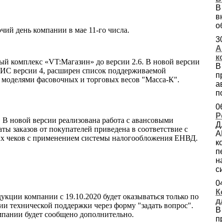
В
в
о
ий день компании в мае 11-го числа.
3
А
к
ый комплекс «VT:Магазин» до версии 2.6. В новой версии
В
АИС версии 4, расширен список поддерживаемой
п
 моделями фасовочных и торговых весов "Масса-К".
а
п
0
Р
 В новой версии реализована работа с авансовыми
Д
ты заказов от покупателей приведена в соответствие с
А
вых чеков с применением системы налогообложения ЕНВД.
к
п
н
с
0
К
кции компании с 19.10.2020 будет оказываться только по
д
инии технической поддержки через форму "задать вопрос".
В
пании будет сообщено дополнительно.
п