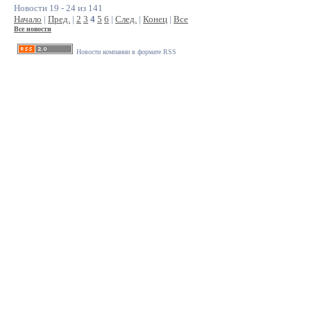
Новости 19 - 24 из 141
Начало
|
Пред.
|
2
3
4
5
6
|
След.
|
Конец
|
Все
Все новости
Новости компании в формате RSS