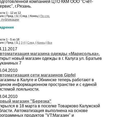
одготовленной компанией ЦТО ККМ ООО "Счёт-
ервис", г.Рязань.
сти 1 - 12 из 12
ло | Пред. |
1
| След. | Конец |
По стр.
 публикации
едрения
сти 1 - 5 из 18
ло | Пред. |
1
2
3
4
|
След.
|
Конец
|
Все
4.11.2017
втоматизация магазина одежды «Марисолька».
ткрыт новый магазин одежды в г. Калуга ул. Братьев
уканиных 7
6.04.2010
втоматизация сети магазинов Gipfel
агазины в Калуге и Обнинске теперь работают в
дином информационном пространстве и с единой
истемой лояльности.
3.04.2010
овый магазин "Березка"
ткрылся в 18 марта в поселке Товарково Калужской
бласти. Автоматизация выполнена на основе
рограммных продуктов "VT:Магазин" и