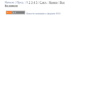
Начало | Пред. |
1
2
3
4
5
|
След.
|
Конец
|
Все
Все новости
Новости компании в формате RSS