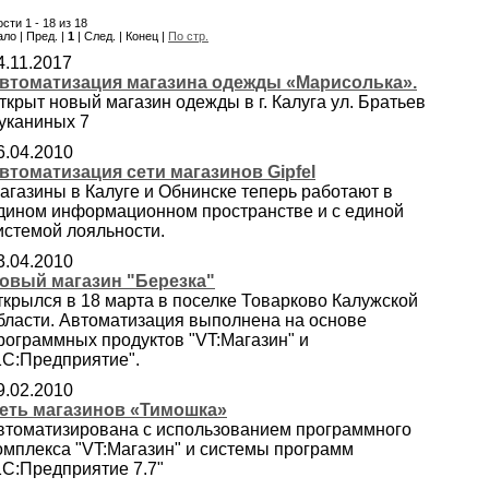
сти 1 - 18 из 18
ло | Пред. |
1
| След. | Конец |
По стр.
4.11.2017
втоматизация магазина одежды «Марисолька».
ткрыт новый магазин одежды в г. Калуга ул. Братьев
уканиных 7
6.04.2010
втоматизация сети магазинов Gipfel
агазины в Калуге и Обнинске теперь работают в
дином информационном пространстве и с единой
истемой лояльности.
3.04.2010
овый магазин "Березка"
ткрылся в 18 марта в поселке Товарково Калужской
бласти. Автоматизация выполнена на основе
рограммных продуктов "VT:Магазин" и
1С:Предприятие".
9.02.2010
еть магазинов «Тимошка»
втоматизирована с использованием программного
омплекса "VT:Магазин" и системы программ
1С:Предприятие 7.7"