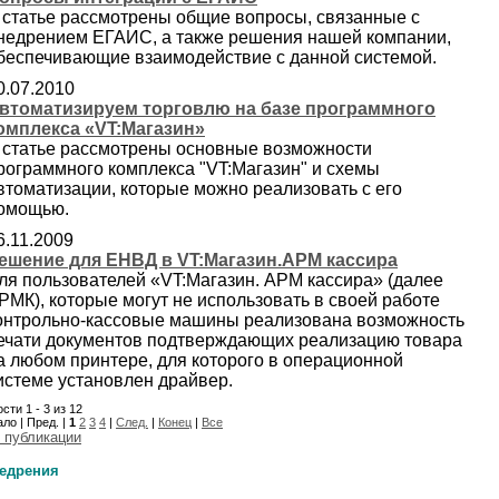
 статье рассмотрены общие вопросы, связанные с
недрением ЕГАИС, а также решения нашей компании,
беспечивающие взаимодействие с данной системой.
0.07.2010
втоматизируем торговлю на базе программного
омплекса «VT:Магазин»
 статье рассмотрены основные возможности
рограммного комплекса "VT:Магазин" и схемы
втоматизации, которые можно реализовать с его
омощью.
6.11.2009
ешение для ЕНВД в VT:Магазин.АРМ кассира
ля пользователей «VT:Магазин. АРМ кассира» (далее
РМК), которые могут не использовать в своей работе
онтрольно-кассовые машины реализована возможность
ечати документов подтверждающих реализацию товара
а любом принтере, для которого в операционной
истеме установлен драйвер.
сти 1 - 3 из 12
ло | Пред. |
1
2
3
4
|
След.
|
Конец
|
Все
 публикации
едрения