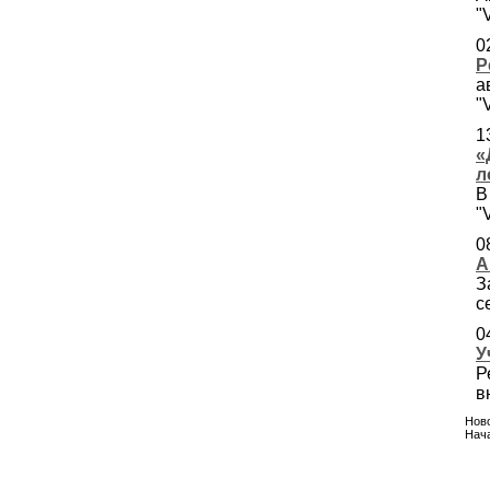
"
0
Р
а
"
1
«
л
В
"
0
А
З
с
0
У
Р
в
Ново
Нача