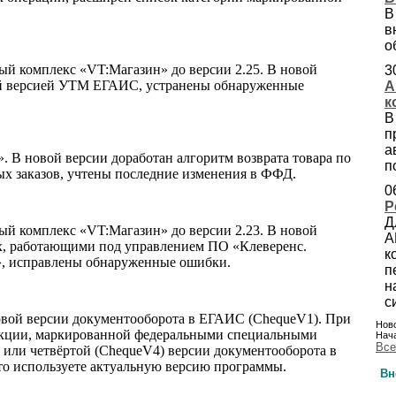
В
в
о
ый комплекс «VT:Магазин» до версии 2.25. В новой
3
ой версией УТМ ЕГАИС, устранены обнаруженные
А
к
В
п
а
 В новой версии доработан алгоритм возврата товара по
п
ых заказов, учтены последние изменения в ФФД.
0
Р
Д
ый комплекс «VT:Магазин» до версии 2.23. В новой
А
х, работающими под управлением ПО «Клеверенс.
к
у», исправлены обнаруженные ошибки.
п
н
с
рвой версии документооборота в ЕГАИС (ChequeV1). При
Ново
дукции, маркированной федеральными специальными
Нача
Все
) или четвёртой (ChequeV4) версии документооборота в
то используете актуальную версию программы.
Вн