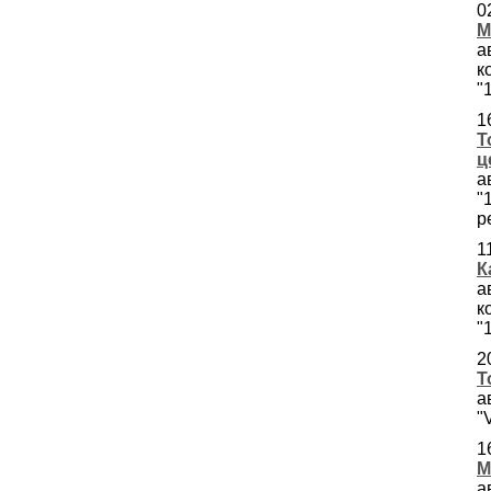
0
М
а
к
"
1
Т
ц
а
"
р
1
К
а
к
"
2
Т
а
"
1
М
а