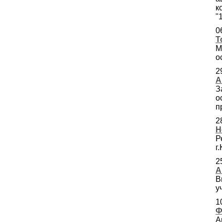
к
"
0
Т
М
о
2
А
З
о
п
2
Н
Р
г
2
А
В
у
1
Ф
А