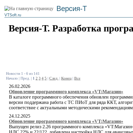
Версия-Т
VTSoft.ru
Версия-Т. Разработка прогр
Новости 1 - 6 из 141
Начало | Пред. |
1
2
3
4
5
|
След.
|
Конец
|
Все
26.02.2026
Обновление программного комплекса «VT:Магазин»
В каталоге программного обеспечения обновлен программн
версии поддержана работа с ТС ПИоТ для ряда ККТ, алгор
соответствие с актуальными методическими рекомендациям
24.12.2025
Обновление программного комплекса «VT:Магазин»
Выпущен релиз 2.26 программного комплекса «VT:Магазин»
НДС 22% и 22/122, добавлена настройка НДС для авансовы