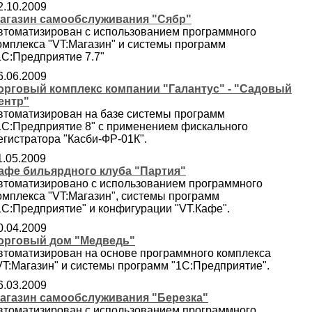
2.10.2009
агазин самообслуживания "Сябр"
втоматизирован с использованием программного
омплекса "VT:Магазин" и системы программ
1С:Предприятие 7.7"
6.06.2009
орговый комплекс компании "Галантус" - "Садовый
ентр"
втоматизирован на базе системы программ
1С:Предприятие 8" с применением фискального
егистратора "Касби-ФР-01К".
1.05.2009
афе бильярдного клуба "Партия"
втоматизировано с использованием программного
омплекса "VT:Магазин", системы программ
1С:Предприятие" и конфигурации "VT.Кафе".
0.04.2009
орговый дом "Медведь"
втоматизирован на основе программного комплекса
VT:Магазин" и системы программ "1С:Предприятие".
6.03.2009
агазин самообслуживания "Березка"
втоматизирован с использованием программного