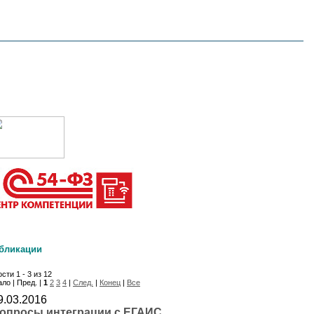
бликации
сти 1 - 3 из 12
ло | Пред. |
1
2
3
4
|
След.
|
Конец
|
Все
9.03.2016
опросы интеграции с ЕГАИС