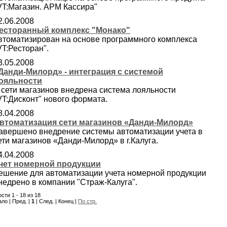
VT:Магазин. АРМ Кассира"
2.06.2008
есторанный комплекс "Монако"
втоматизирован на основе программного комплекса
VT:Ресторан".
3.05.2008
Данди-Милорд» - интеграция с системой
ояльности
 сети магазинов внедрена система лояльности
VT:Дисконт" нового формата.
8.04.2008
втоматизация сети магазинов «Данди-Милорд»
авершено внедрение системы автоматизации учета в
ети магазинов «Данди-Милорд» в г.Калуга.
4.04.2008
чет номерной продукции
ешение для автоматизации учета номерной продукции
недрено в компании "Страж-Калуга".
сти 1 - 18 из 18
ло | Пред. |
1
| След. | Конец |
По стр.