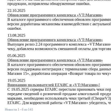
продукции, исправлены обнаруженные ошибки.
22.10.2025
Обновление программного комплекса «VT:Магазин»
В каталоге программного обеспечения обновлен программн
версии доработаны механизмы взаимодействия с актуальн
ошибки.
13.08.2025
Обновление программного комплекса «VT:Магазин»
Выпущен релиз 2.24 программного комплекса «VT:Магазин».
чеку, добавлена возможность смешанной оплаты для торгов
05.06.2025
Обновление программного комплекса «VT:Магазин»
В каталоге программного обеспечения обновлен программн
версии поддержана интеграция с терминалами сбора данны
Магазин 15», доработана операция «Возврат товара по чек
19.05.2025
Вниманию пользователей ЕГАИС и «VT:Магазин»!
С 19.05.2025 серверы ЕГАИС перестали принимать чеки пе
передаче сведений о розничной продаже алкогольной про
марками, необходимо использовать чеки третьей (ChequeV3
ЕГАИС. Для корректной работы «VT:Магазин» убедитесь, ч
Новости 1 - 6 из 141