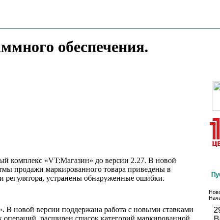
аммного обеспечения.
ый комплекс «VT:Магазин» до версии 2.27. В новой
итмы продажи маркированного товара приведены в
Пу
и регулятора, устранены обнаруженные ошибки.
Ново
Нача
. В новой версии поддержана работа с новыми ставками
2
х операций, расширен список категорий маркированной
В