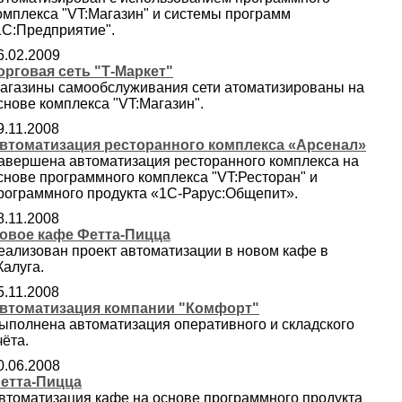
омплекса "VT:Магазин" и системы программ
1С:Предприятие".
6.02.2009
орговая сеть "Т-Маркет"
агазины самообслуживания сети атоматизированы на
снове комплекса "VT:Магазин".
9.11.2008
втоматизация ресторанного комплекса «Арсенал»
авершена автоматизация ресторанного комплекса на
снове программного комплекса "VT:Ресторан" и
рограммного продукта «1С-Рарус:Общепит».
8.11.2008
овое кафе Фетта-Пицца
еализован проект автоматизации в новом кафе в
.Калуга.
5.11.2008
втоматизация компании "Комфорт"
ыполнена автоматизация оперативного и складского
чёта.
0.06.2008
етта-Пицца
втоматизация кафе на основе программного продукта