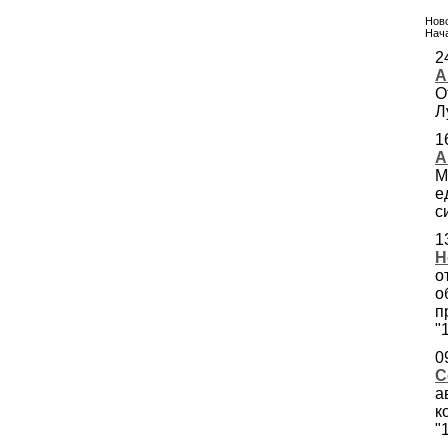
Ново
Нача
2
А
О
Л
1
А
М
е
с
1
Н
о
о
п
"
0
С
а
к
"